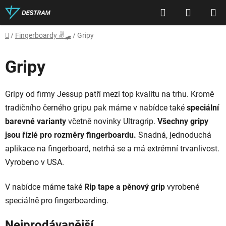
Přejít
Hledat
NÁKUP
na
obsah
KOŠÍK
Domů
/
Fingerboardy ✌🛹
/
Gripy
Gripy
Gripy od firmy Jessup patří mezi top kvalitu na trhu. Kromě
tradičního černého gripu pak máme v nabídce také
speciální
barevné varianty
včetně novinky Ultragrip.
Všechny gripy
jsou řízlé pro rozměry fingerboardu.
Snadná, jednoduchá
aplikace na fingerboard, netrhá se a má extrémní trvanlivost.
Vyrobeno v USA.
V nabídce máme také
Rip tape
a
pěnový grip
vyrobené
speciálně pro fingerboarding.
Nejprodávanější