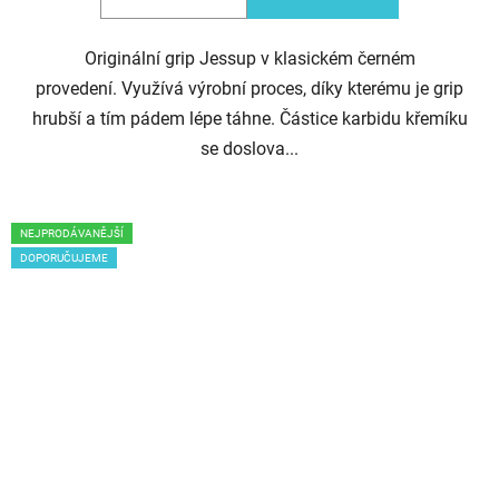
Originální grip Jessup v klasickém černém
provedení. Využívá výrobní proces, díky kterému je grip
hrubší a tím pádem lépe táhne. Částice karbidu křemíku
se doslova...
NEJPRODÁVANĚJŠÍ
DOPORUČUJEME