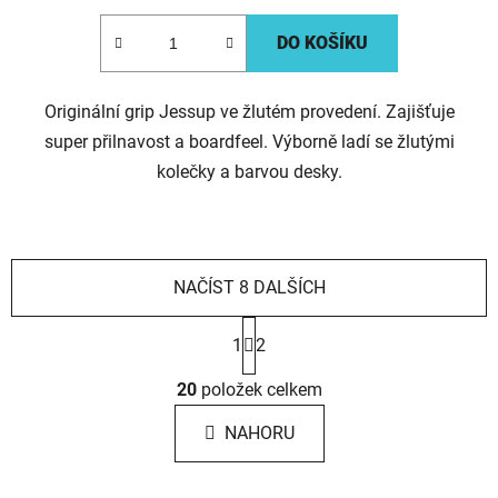
DO KOŠÍKU
Originální grip Jessup ve žlutém provedení. Zajišťuje
super přilnavost a boardfeel. Výborně ladí se žlutými
kolečky a barvou desky.
NAČÍST 8 DALŠÍCH
S
1
2
t
r
O
á
20
položek celkem
v
n
l
k
NAHORU
á
o
d
v
a
á