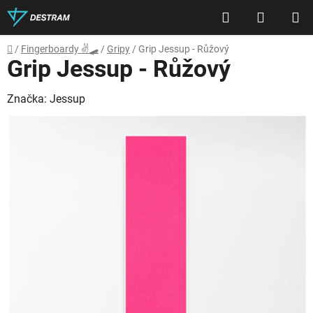
Přejít
Hledat
NÁKUP
na
obsah
KOŠÍK
Domů
/
Fingerboardy ✌🛹
/
Gripy
/
Grip Jessup - Růžový
Grip Jessup - Růžový
Značka:
Jessup