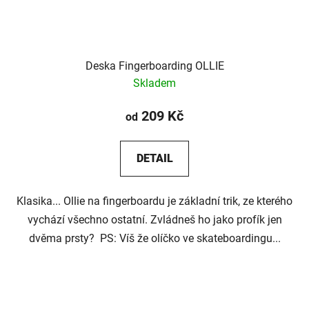
Deska Fingerboarding OLLIE
Skladem
209 Kč
od
DETAIL
Klasika... Ollie na fingerboardu je základní trik, ze kterého
vychází všechno ostatní. Zvládneš ho jako profík jen
dvěma prsty? PS: Víš že olíčko ve skateboardingu...