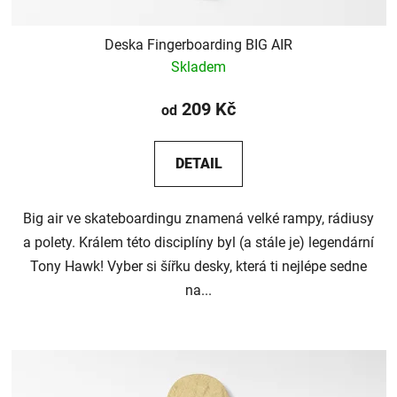
ů
Deska Fingerboarding BIG AIR
Skladem
209 Kč
od
DETAIL
Big air ve skateboardingu znamená velké rampy, rádiusy
a polety. Králem této disciplíny byl (a stále je) legendární
Tony Hawk! Vyber si šířku desky, která ti nejlépe sedne
na...