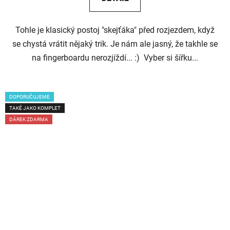
Tohle je klasický postoj "skejťáka" před rozjezdem, když
se chystá vrátit nějaký trik. Je nám ale jasný, že takhle se
na fingerboardu nerozjíždí... :) Vyber si šířku...
DOPORUČUJEME
TAKÉ JAKO KOMPLET
DÁREK ZDARMA