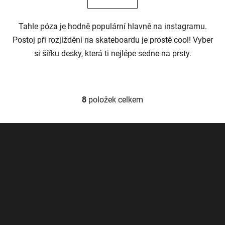
Tahle póza je hodně populární hlavně na instagramu.
Postoj při rozjíždění na skateboardu je prostě cool! Vyber
si šířku desky, která ti nejlépe sedne na prsty.
8
položek celkem
O
v
l
Z
á
á
d
Facebook
p
a
a
c
t
í
p
í
Instagram
r
v