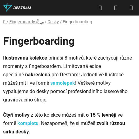
Přejít
Hledat
NÁKUP
na
obsah
KOŠÍK
Domů
/
Fingerboardy ✌🛹
/
Desky
/
Fingerboarding
Fingerboarding
Ilustrovaná kolekce
přináší 8 motivů, které zachycují různé
momenty s fingerboardem. Limitovaná edice
speciálně
nakreslená
pro Destram! Jednotlivé Ilustrace
můžeš mít i ve formě
samolepek
!
Veškeré motivy
vypalujeme do desky pomocí profesionálního laserového
gravírovacího stroje.
Čtyři motivy
z této kolekce můžeš mít
o 15 % levněji
ve
formě
kompletu
. Nezapomeň, že si můžeš
zvolit různou
šířku desky.