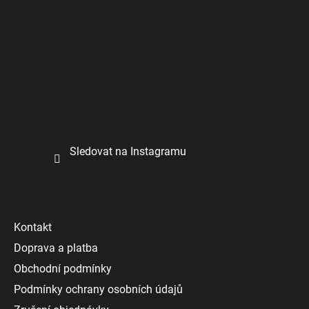
k
y
v
ý
p
i
s
u
Sledovat na Instagramu
Další informace
Kontakt
Doprava a platba
Obchodní podmínky
Podmínky ochrany osobních údajů