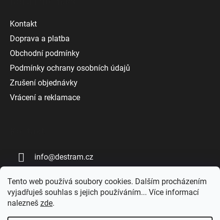
Další informace
Kontakt
Doprava a platba
Obchodní podmínky
Podmínky ochrany osobních údajů
Zrušení objednávky
Vrácení a reklamace
Kontakt
info
@
destram.cz
+420 727 808 809
Tento web používá soubory cookies. Dalším procházením
vyjadřuješ souhlas s jejich používáním... Více informací
nalezneš
zde
.