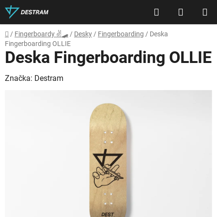
Přejít
Hledat
NÁKUP
na
obsah
KOŠÍK
Domů
/
Fingerboardy ✌🛹
/
Desky
/
Fingerboarding
/
Deska
Fingerboarding OLLIE
Deska Fingerboarding OLLIE
Značka:
Destram