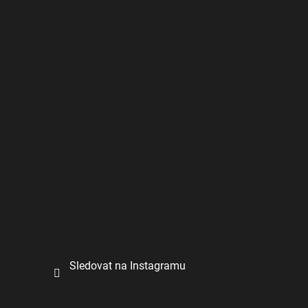
á
Facebook
p
a
t
í
Instagram
Sledovat na Instagramu