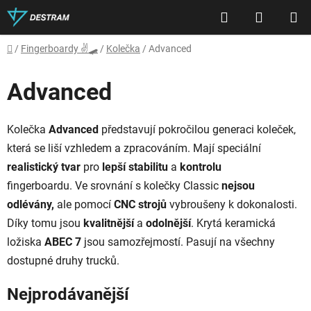
Přejít
Hledat
NÁKUP
na
obsah
KOŠÍK
Domů
/
Fingerboardy ✌🛹
/
Kolečka
/
Advanced
Advanced
Kolečka
Advanced
představují pokročilou generaci koleček,
která se liší vzhledem a zpracováním. Mají speciální
realistický
tvar
pro
lepší
stabilitu
a
kontrolu
fingerboardu. Ve srovnání s kolečky Classic
nejsou
odlévány,
ale pomocí
CNC
strojů
vybroušeny k dokonalosti.
Díky tomu jsou
kvalitnější
a
odolnější
. Krytá keramická
ložiska
ABEC 7
jsou samozřejmostí. Pasují na všechny
dostupné druhy trucků.
Nejprodávanější