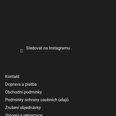
v
ý
p
i
s
u
Sledovat na Instagramu
Další informace
Kontakt
Doprava a platba
Obchodní podmínky
Podmínky ochrany osobních údajů
Zrušení objednávky
Vrácení a reklamace