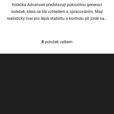
Kolečka Advanced představují pokročilou generaci
koleček, která se liší vzhledem a zpracováním. Mají
realistický tvar pro lepší stabilitu a kontrolu při jízdě na...
8
položek celkem
O
v
l
Z
á
á
d
Facebook
p
a
a
c
t
í
p
í
Instagram
r
v
k
y