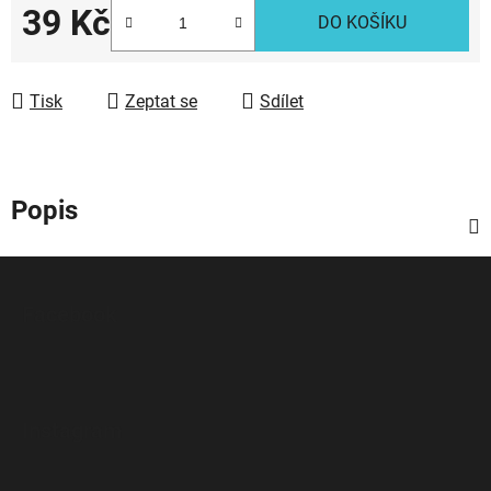
39 Kč
DO KOŠÍKU
Měrná cena:
Tisk
Zeptat se
Sdílet
Popis
Z
á
Facebook
p
a
t
í
Instagram