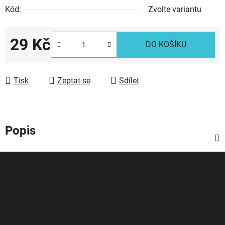
Kód:
Zvolte variantu
29 Kč
DO KOŠÍKU
Měrná cena:
Tisk
Zeptat se
Sdílet
Popis
Z
á
Facebook
p
a
t
í