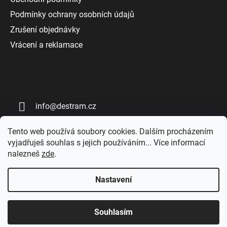
Podmínky ochrany osobních údajů
Zrušení objednávky
Vrácení a reklamace
Kontakt
info
@
destram.cz
+420 727 808 809
Tento web používá soubory cookies. Dalším procházením
vyjadřuješ souhlas s jejich používáním... Více informací
nalezneš
zde
.
Nastavení
Vytvořil Shoptet
Souhlasím
Copyright 2026
DESTRAM | Dřevěné fingerboardy
.
Všechna práva vyhrazena.