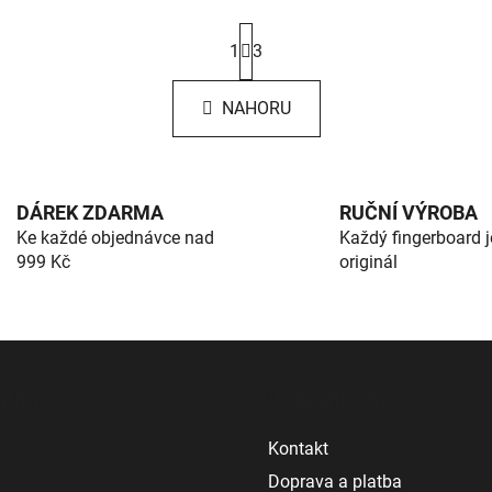
S
1
3
t
r
O
á
NAHORU
v
n
k
l
o
á
v
d
á
a
DÁREK ZDARMA
RUČNÍ VÝROBA
n
c
Ke každé objednávce nad
Každý fingerboard j
í
í
999 Kč
originál
p
r
v
k
y
agram
Další informace
v
ý
Kontakt
p
i
Doprava a platba