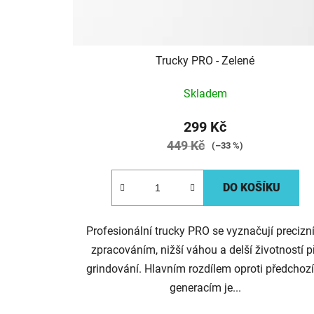
u
k
t
Trucky PRO - Zelené
ů
Skladem
299 Kč
449 Kč
(–33 %)
DO KOŠÍKU
Profesionální trucky PRO se vyznačují preciz
zpracováním, nižší váhou a delší životností p
grindování. Hlavním rozdílem oproti předchoz
generacím je...