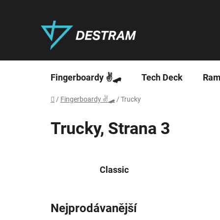
Přejít
na
obsah
Fingerboardy ✌🛹
Tech Deck
Ram
Domů
/
Fingerboardy ✌🛹
/
Trucky
Trucky
, Strana 3
Classic
Nejprodávanější