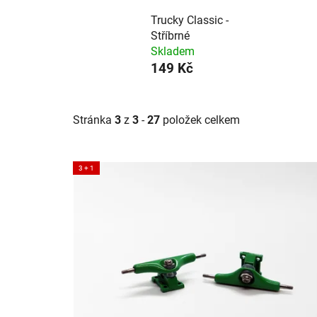
Trucky Classic -
Stříbrné
Skladem
149 Kč
Stránka
3
z
3
-
27
položek celkem
V
3 + 1
ý
p
i
s
p
r
o
d