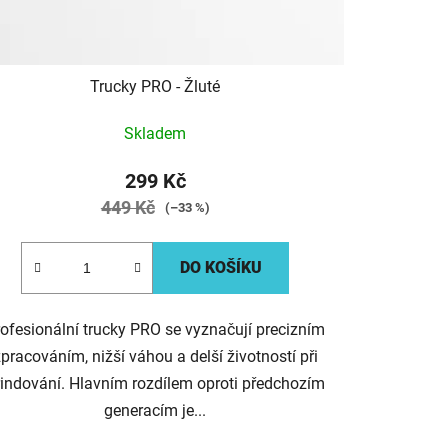
t
ů
Trucky PRO - Žluté
Skladem
299 Kč
449 Kč
(–33 %)
DO KOŠÍKU
ofesionální trucky PRO se vyznačují precizním
pracováním, nižší váhou a delší životností při
rindování. Hlavním rozdílem oproti předchozím
generacím je...