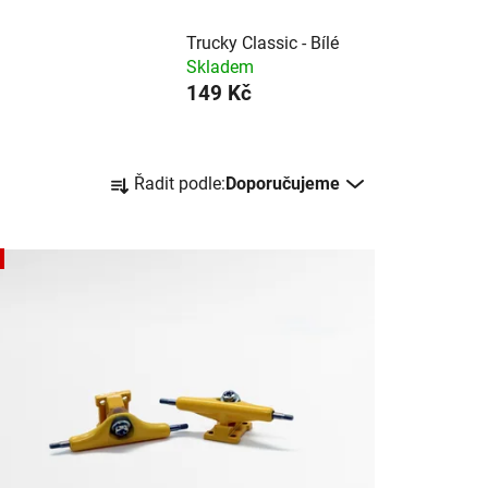
Trucky Classic - Bílé
Skladem
149 Kč
Ř
Řadit podle:
Doporučujeme
a
z
e
n
í
p
r
o
d
u
k