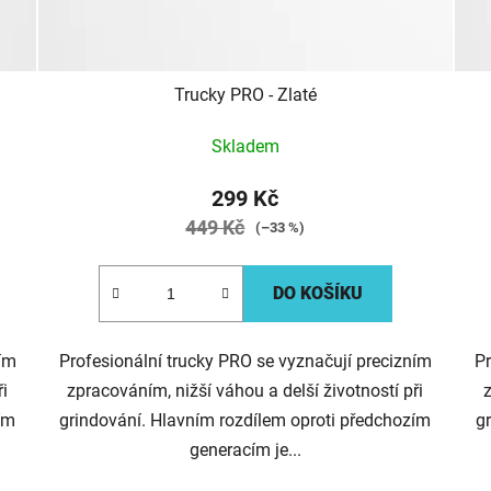
Trucky PRO - Zlaté
Skladem
299 Kč
449 Kč
(–33 %)
DO KOŠÍKU
ním
Profesionální trucky PRO se vyznačují precizním
Pr
ři
zpracováním, nižší váhou a delší životností při
z
ím
grindování. Hlavním rozdílem oproti předchozím
g
generacím je...