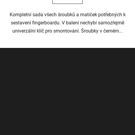
Kompletní sada všech šroubků a matiček potřebných k
sestavení fingerboardu. V balení nechybí samozřejmě
univerzální klíč pro smontování. Šroubky v černém...
Z
á
Facebook
p
a
t
í
Instagram