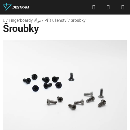
Přejít
Hledat
NÁKUP
na
obsah
KOŠÍK
Domů
/
Fingerboardy ✌🛹
/
Příslušenství
/
Šroubky
Šroubky