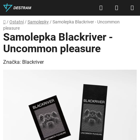
Přejít
Hledat
NÁKUP
na
obsah
KOŠÍK
Domů
/
Ostatní
/
Samolepky
/
Samolepka Blackriver - Uncommon
pleasure
Samolepka Blackriver -
Uncommon pleasure
Značka:
Blackriver