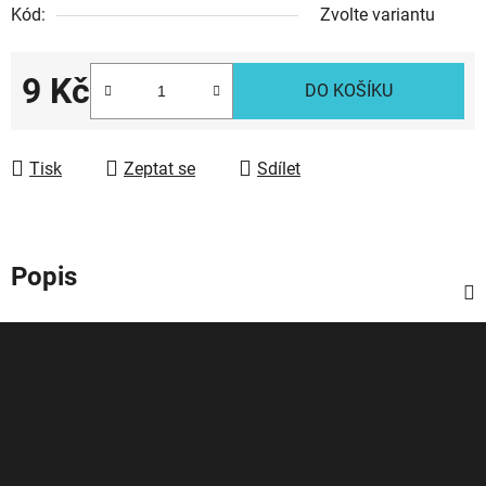
Kód:
Zvolte variantu
9 Kč
DO KOŠÍKU
Měrná cena:
Tisk
Zeptat se
Sdílet
Popis
Z
á
Facebook
p
a
t
í