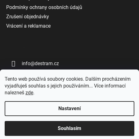
Podmínky ochrany osobních údajů
Zrušení objednávky
Vrácení a reklamace
Kontakt
info
@
destram.cz
+420 727 808 809
Tento web používá soubory cookies. Dalším procházením
vyjadřuješ souhlas s jejich používáním... Více informací
nalezneš
zde
.
Nastavení
Vytvořil Shoptet
Souhlasím
Copyright 2026
DESTRAM | Dřevěné fingerboardy
.
Všechna práva vyhrazena.