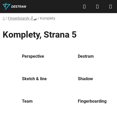
Přejít
Hledat
NÁKUP
na
obsah
KOŠÍK
Domů
/
Fingerboardy ✌🛹
/
Komplety
Komplety
, Strana 5
Perspective
Destram
Sketch & line
Shadow
Team
Fingerboarding