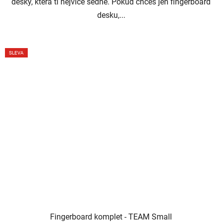
desky, která ti nejvíce sedne. Pokud chceš jen fingerboard
desku,...
SLEVA
Fingerboard komplet - TEAM Small