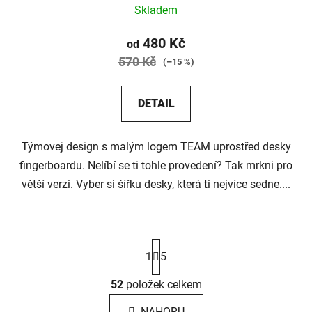
Skladem
480 Kč
od
570 Kč
(–15 %)
DETAIL
Týmovej design s malým logem TEAM uprostřed desky
fingerboardu. Nelíbí se ti tohle provedení? Tak mrkni pro
větší verzi. Vyber si šířku desky, která ti nejvíce sedne....
S
1
5
t
r
á
52
položek celkem
O
n
v
k
NAHORU