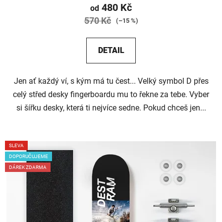
480 Kč
od
570 Kč
(–15 %)
DETAIL
Jen ať každý ví, s kým má tu čest... Velký symbol D přes
celý střed desky fingerboardu mu to řekne za tebe. Vyber
si šířku desky, která ti nejvíce sedne. Pokud chceš jen...
SLEVA
DOPORUČUJEME
DÁREK ZDARMA