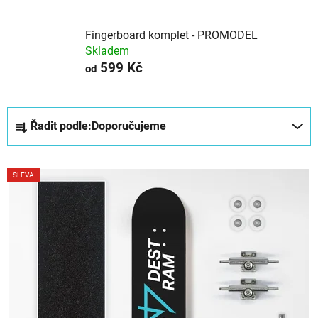
Fingerboard komplet - PROMODEL
Skladem
599 Kč
od
Ř
Řadit podle:
Doporučujeme
a
z
V
e
SLEVA
ý
n
p
í
i
p
s
r
p
o
r
d
o
u
d