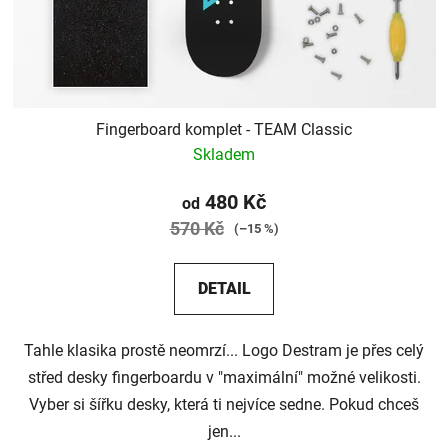
k
u
t
k
ů
t
ů
Fingerboard komplet - TEAM Classic
Skladem
480 Kč
od
570 Kč
(–15 %)
DETAIL
Tahle klasika prostě neomrzí... Logo Destram je přes celý
střed desky fingerboardu v "maximální" možné velikosti.
Vyber si šířku desky, která ti nejvíce sedne. Pokud chceš
jen...