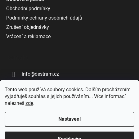
Obchodní podmínky
Podmínky ochrany osobních údajů
Zrušení objednávky
Vrácení a reklamace
Kontakt
info
@
destram.cz
+420 727 808 809
Tento web používá soubory cookies. Dalším procházením
vyjadřuješ souhlas s jejich používáním... Více informací
nalezneš
zde
.
Nastavení
Vytvořil Shoptet
Souhlasím