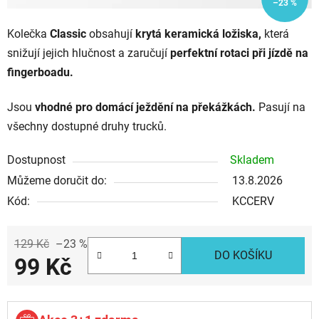
–23 %
Kolečka
Classic
obsahují
krytá keramická ložiska,
která
snižují jejich hlučnost a zaručují
perfektní rotaci při jízdě na
fingerboadu.
Jsou
vhodné pro domácí ježdění na překážkách.
Pasují na
všechny dostupné druhy trucků.
Dostupnost
Skladem
Můžeme doručit do:
13.8.2026
Kód:
KCCERV
129 Kč
–23 %
DO KOŠÍKU
99 Kč
Měrná cena: