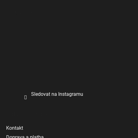
í
Instagram
Sledovat na Instagramu
Další informace
Kontakt
Doprava a platba