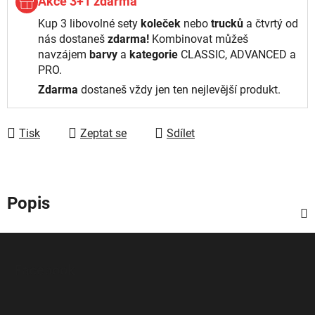
Akce 3+1 zdarma
Kup 3 libovolné sety
koleček
nebo
trucků
a čtvrtý od
nás dostaneš
zdarma!
Kombinovat můžeš
navzájem
barvy
a
kategorie
CLASSIC, ADVANCED a
PRO.
Zdarma
dostaneš vždy jen ten nejlevější produkt.
Tisk
Zeptat se
Sdílet
Popis
Z
á
Facebook
p
a
t