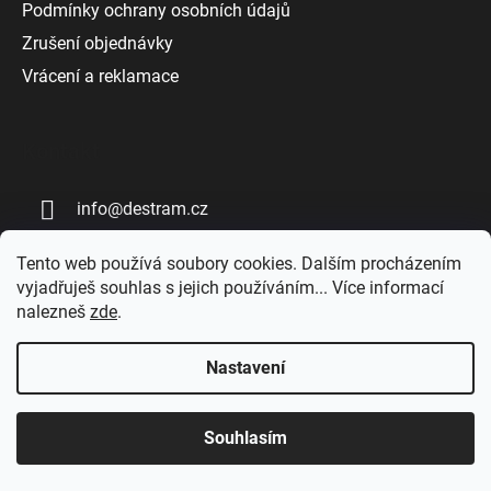
Podmínky ochrany osobních údajů
Zrušení objednávky
Vrácení a reklamace
Kontakt
info
@
destram.cz
+420 727 808 809
Tento web používá soubory cookies. Dalším procházením
vyjadřuješ souhlas s jejich používáním... Více informací
nalezneš
zde
.
Nastavení
Vytvořil Shoptet
Souhlasím
Copyright 2026
DESTRAM | Dřevěné fingerboardy
.
Všechna práva vyhrazena.