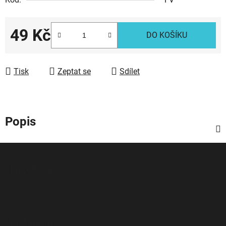
49 Kč
DO KOŠÍKU
Měrná cena:
Tisk
Zeptat se
Sdílet
Popis
Z
á
Facebook
p
a
t
í
Instagram