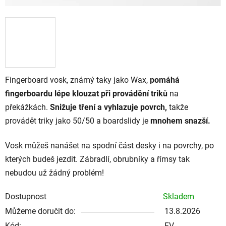
Fingerboard vosk,
známý taky jako Wax,
pomáhá
fingerboardu lépe klouzat při provádění triků
na
překážkách.
Snižuje tření a vyhlazuje povrch,
takže
provádět triky jako 50/50 a boardslidy
je
mnohem snazší.
Vosk můžeš nanášet na spodní část desky i na povrchy, po
kterých budeš jezdit.
Zábradlí, obrubníky a římsy tak
nebudou už žádný problém!
Dostupnost
Skladem
Můžeme doručit do:
13.8.2026
Kód:
FV