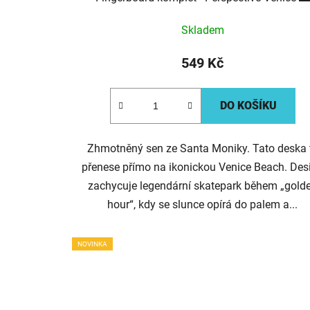
Skladem
549 Kč
DO KOŠÍKU
Zhmotněný sen ze Santa Moniky. Tato deska 
přenese přímo na ikonickou Venice Beach. Des
zachycuje legendární skatepark během „gold
hour“, kdy se slunce opírá do palem a...
NOVINKA