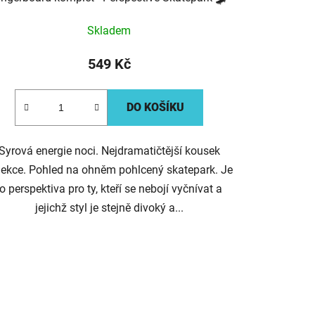
Skladem
549 Kč
DO KOŠÍKU
Syrová energie noci. Nejdramatičtější kousek
lekce. Pohled na ohněm pohlcený skatepark. Je
to perspektiva pro ty, kteří se nebojí vyčnívat a
jejichž styl je stejně divoký a...