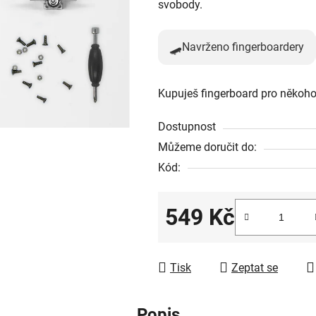
svobody.
🛹
Navrženo fingerboardery
Kupuješ fingerboard pro někoho
Dostupnost
Můžeme doručit do:
Kód:
549 Kč
Měrná cena:
Tisk
Zeptat se
Popis