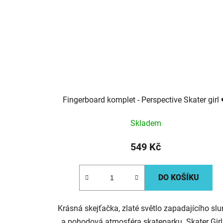
Fingerboard komplet - Perspective Skater girl 
Skladem
549 Kč
DO KOŠÍKU
Krásná skejťačka, zlaté světlo zapadajícího sl
a pohodová atmosféra skateparku. Skater Girl