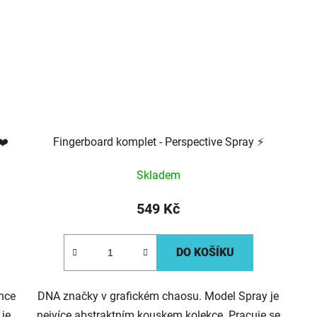
❤️
Fingerboard komplet - Perspective Spray ⚡
Skladem
549 Kč
DO KOŠÍKU
unce
DNA značky v grafickém chaosu. Model Spray je
 je
nejvíce abstraktním kouskem kolekce. Pracuje se