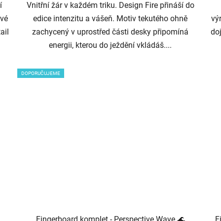
í
Vnitřní žár v každém triku. Design Fire přináší do
ové
edice intenzitu a vášeň. Motiv tekutého ohně
vý
ail
zachycený v uprostřed části desky připomíná
do
energii, kterou do ježdění vkládáš....
DOPORUČUJEME
Fingerboard komplet - Perspective Wave 🌊
F