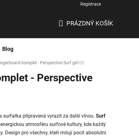
Přihlášení
Registrace
PRÁZDNÝ KOŠÍK
NÁKUPNÍ
KOŠÍK
Blog
ingerboard komplet - Perspective Surf girl 🏄‍♀️
mplet - Perspective
surfařka připravená vyrazit za další vlnou.
Surf
 energickou atmosféru surfové kultury, kde každý
. Design pro všechny, kteří milují pocit absolutní