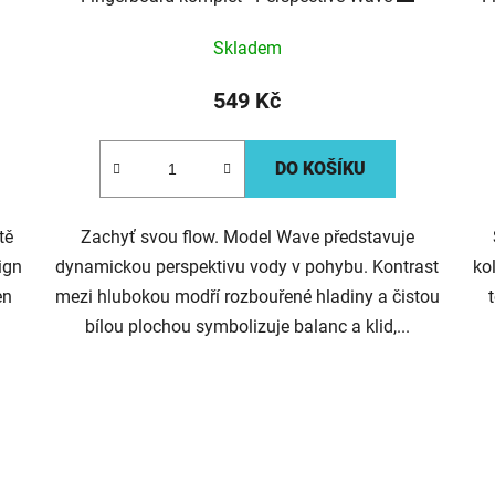
Skladem
549 Kč
DO KOŠÍKU
tě
Zachyť svou flow. Model Wave představuje
ign
dynamickou perspektivu vody v pohybu. Kontrast
ko
en
mezi hlubokou modří rozbouřené hladiny a čistou
bílou plochou symbolizuje balanc a klid,...