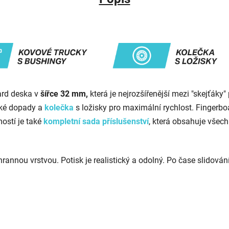
ard deska
v
šířce 32 mm,
která
je
nejrozšířenější
mezi "skejťáky"
kké dopady a
kolečka
s ložisky pro maximální rychlost. Fingerb
mostí je také
kompletní sada příslušenství
, která obsahuje všec
hrannou vrstvou.
Potisk je realistický a odolný. Po čase slidová