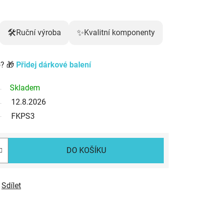
🛠️
✨
Ruční výroba
Kvalitní komponenty
? 🎁
Přidej dárkové balení
Skladem
12.8.2026
FKPS3
DO KOŠÍKU
Sdílet