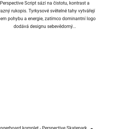
Perspective Script sází na čistotu, kontrast a
razný rukopis. Tyrkysové světelné tahy vytvářejí
jem pohybu a energie, zatímco dominantní logo
dodává designu sebevědomý...
ingerboard komplet - Perspective Skatepark 🛹