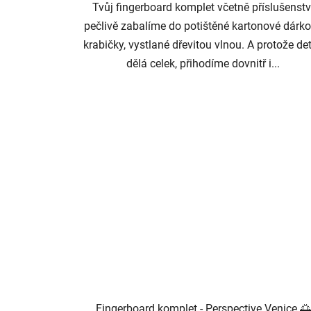
Tvůj fingerboard komplet včetně příslušenstv
pečlivě zabalíme do potištěné kartonové dárk
krabičky, vystlané dřevitou vlnou. A protože det
dělá celek, přihodíme dovnitř i...
Fingerboard komplet - Perspective Venice 🌅