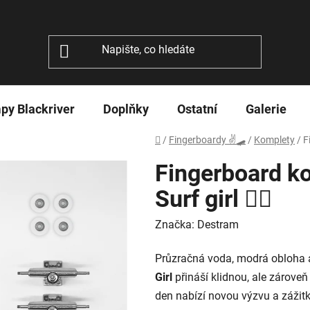
py Blackriver
Doplňky
Ostatní
Galerie
Domů
/
Fingerboardy ✌🛹
/
Komplety
/
F
Fingerboard ko
Surf girl 🏄‍♀️
Značka:
Destram
Průzračná voda, modrá obloha a 
Girl
přináší klidnou, ale zároveň
den nabízí novou výzvu a zážitky