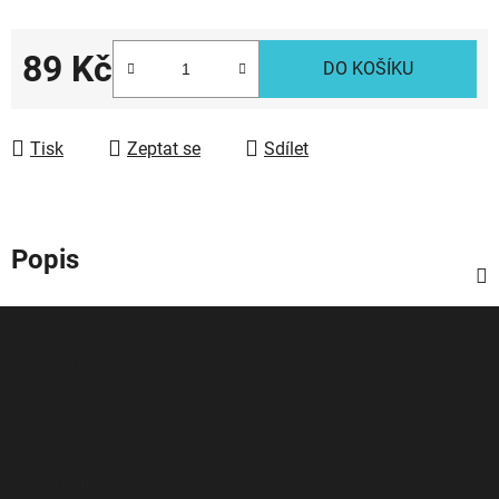
89 Kč
DO KOŠÍKU
Měrná cena:
Tisk
Zeptat se
Sdílet
Popis
Z
á
Facebook
p
a
t
í
Instagram