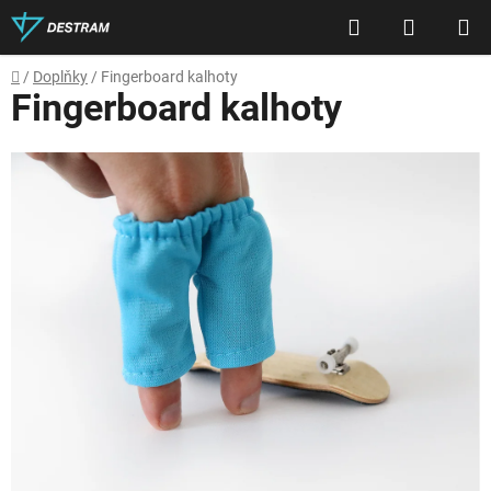
Přejít
Hledat
NÁKUP
na
obsah
KOŠÍK
Domů
/
Doplňky
/
Fingerboard kalhoty
Fingerboard kalhoty