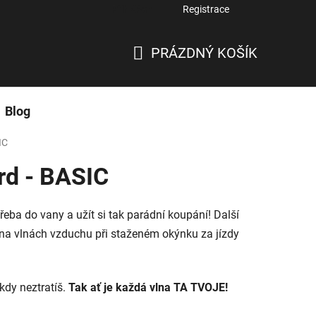
Přihlášení
Registrace
PRÁZDNÝ KOŠÍK
NÁKUPNÍ
KOŠÍK
Blog
IC
rd - BASIC
řeba do vany a užít si tak parádní koupání! Další
 na vlnách vzduchu při staženém okýnku za jízdy
kdy neztratíš.
Tak ať je každá vlna TA TVOJE!