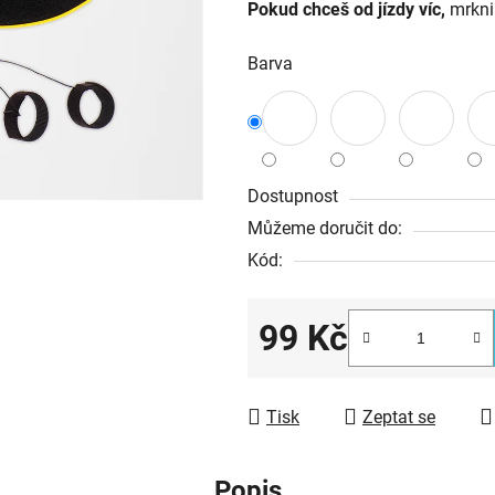
Pokud chceš od jízdy víc,
mrkni
Barva
Dostupnost
Můžeme doručit do:
Kód:
99 Kč
Měrná cena:
Tisk
Zeptat se
Popis