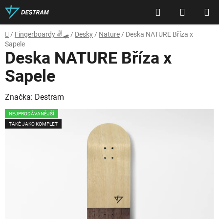
Přejít
Hledat
NÁKUP
na
obsah
KOŠÍK
Domů
/
Fingerboardy ✌🛹
/
Desky
/
Nature
/
Deska NATURE Bříza x
Sapele
Deska NATURE Bříza x
Sapele
Značka:
Destram
NEJPRODÁVANĚJŠÍ
TAKÉ JAKO KOMPLET