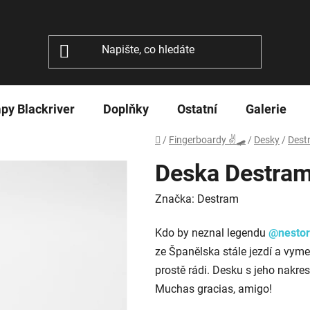
py Blackriver
Doplňky
Ostatní
Galerie
Domů
/
Fingerboardy ✌🛹
/
Desky
/
Dest
Deska Destra
Značka:
Destram
Kdo by neznal legendu
@nestor
ze Španělska stále jezdí a vymet
prostě rádi. Desku s jeho nakre
Muchas gracias, amigo!