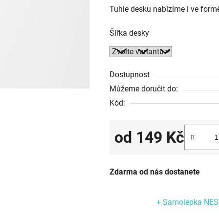
Tuhle desku nabízíme i ve for
Šířka desky
Dostupnost
Můžeme doručit do:
Kód:
od
149 Kč
Měrná cena:
Zdarma od nás dostanete
+ Samolepka NE