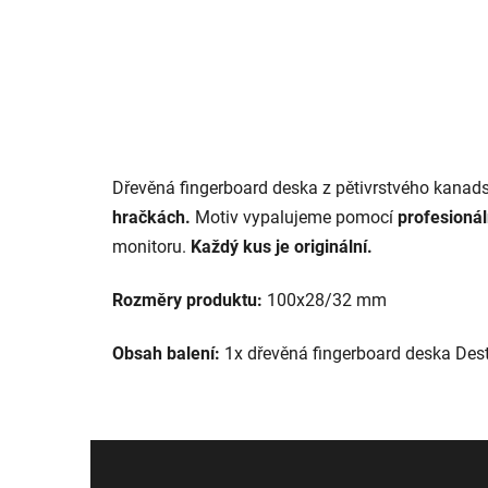
Dřevěná fingerboard deska z pětivrstvého kanad
hračkách.
Motiv vypalujeme pomocí
profesionál
monitoru.
Každý kus je originální.
Rozměry produktu:
100x28/32 mm
Obsah balení:
1x dřevěná fingerboard deska D
Z
á