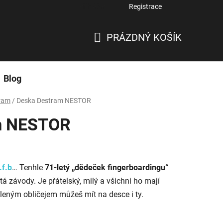
Přihlášení
Registrace
PRÁZDNÝ KOŠÍK
NÁKUPNÍ
KOŠÍK
Blog
ram
/
Deska Destram NESTOR
m NESTOR
.f.b
… Tenhle
71-letý „dědeček fingerboardingu“
á závody. Je přátelský, milý a všichni ho mají
sleným obličejem můžeš mít na desce i ty.