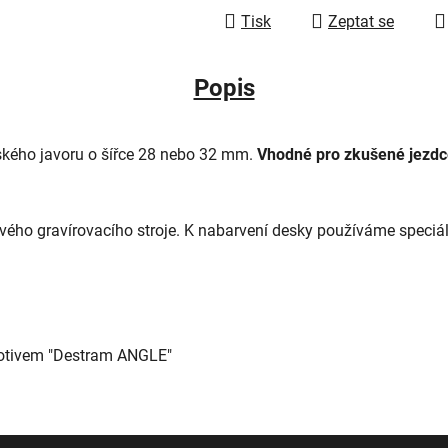
Tisk
Zeptat se
Popis
ského javoru o šířce 28 nebo 32 mm.
Vhodné pro zkušené jezdce
vého gravírovacího stroje. K nabarvení desky používáme speciá
motivem "Destram ANGLE"