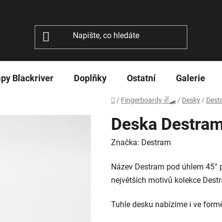
py Blackriver
Doplňky
Ostatní
Galerie
Domů
/
Fingerboardy ✌🛹
/
Desky
/
Dest
Deska Destra
Značka:
Destram
Název Destram pod úhlem 45
° 
největších motivů kolekce Dest
Tuhle desku nabízíme i ve for