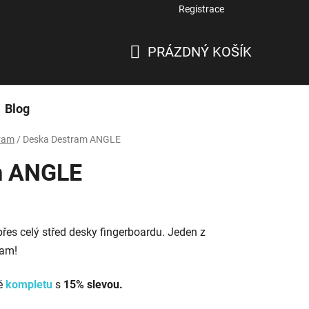
Přihlášení
Registrace
PRÁZDNÝ KOŠÍK
NÁKUPNÍ
KOŠÍK
Blog
ram
/
Deska Destram ANGLE
m ANGLE
přes celý střed desky fingerboardu. Jeden z
ram!
mě
kompletu
s
15% slevou.