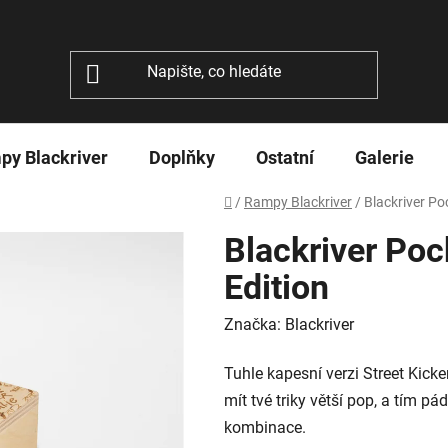
py Blackriver
Doplňky
Ostatní
Galerie
Domů
/
Rampy Blackriver
/
Blackriver Poc
Blackriver Pock
Edition
Značka:
Blackriver
Tuhle kapesní verzi Street Kick
mít tvé triky větší pop, a tím p
kombinace.