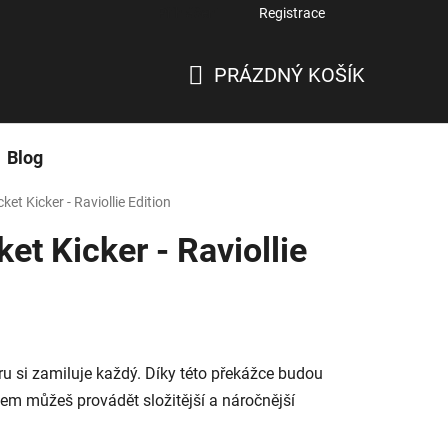
Přihlášení
Registrace
PRÁZDNÝ KOŠÍK
NÁKUPNÍ
KOŠÍK
Blog
ket Kicker - Raviollie Edition
et Kicker - Raviollie
eru si zamiluje každý. Díky této překážce budou
ádem můžeš provádět složitější a náročnější