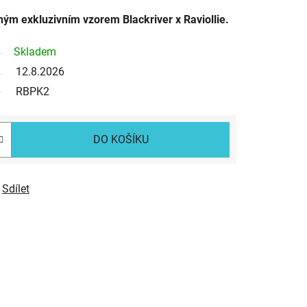
ným exkluzivním vzorem Blackriver x Raviollie.
Skladem
12.8.2026
RBPK2
DO KOŠÍKU
Sdílet