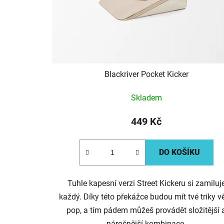
Blackriver Pocket Kicker
Skladem
449 Kč
DO KOŠÍKU
Tuhle kapesní verzi Street Kickeru si zamiluj
každý. Díky této překážce budou mít tvé triky vě
pop, a tím pádem můžeš provádět složitější 
náročnější kombinace.