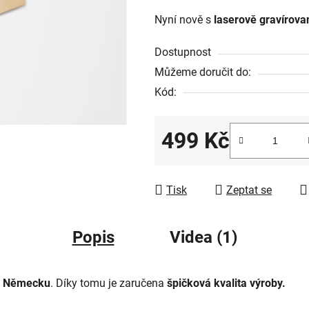
Nyní nově s
laserově gravírova
Dostupnost
Můžeme doručit do:
Kód:
499 Kč
Měrná cena:
Tisk
Zeptat se
Popis
Videa (1)
v Německu
. Díky tomu je zaručena
špičková kvalita výroby.