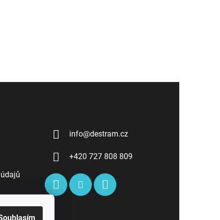
Kontakt
info
@
destram.cz
+420 727 808 809
 údajů
Souhlasím