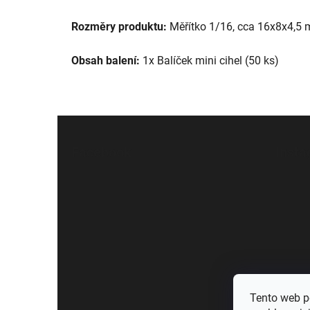
Rozměry produktu:
Měřítko 1/16, cca 16x8x4,
Obsah balení:
1x Balíček mini cihel (50 ks)
Z
á
Facebook
Inst
p
a
t
í
Tento web p