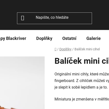
py Blackriver
Doplňky
Ostatní
Galerie
Domů
/
Doplňky
/
Balíček mini cihel
Balíček mini ci
Originální mini cihly, které můž
fingerboard. Z cihliček můžeš vy
je slepit k sobě lepidlem a je t
Miniatura je zmenšena v měřít