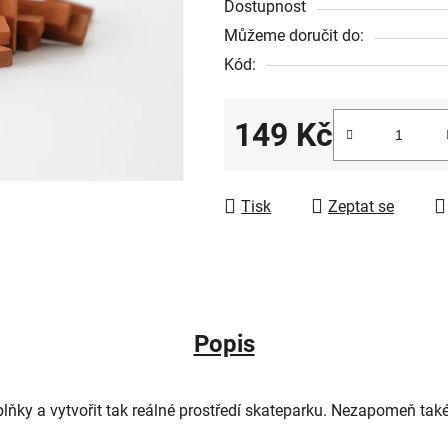
Dostupnost
Můžeme doručit do:
Kód:
149 Kč
Měrná cena:
Tisk
Zeptat se
Popis
plňky
a vytvořit tak reálné prostředí skateparku. Nezapomeň ta