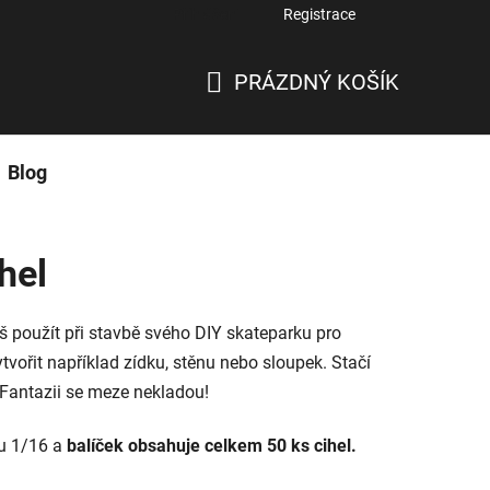
Přihlášení
Registrace
PRÁZDNÝ KOŠÍK
NÁKUPNÍ
KOŠÍK
Blog
hel
eš použít při stavbě svého DIY skateparku pro
tvořit například zídku, stěnu nebo sloupek. Stačí
o. Fantazii se meze nekladou!
ku 1/16 a
balíček obsahuje celkem 50 ks cihel.